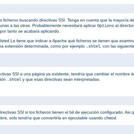
os ficheros buscando directivas SSI. Tenga en cuenta que la mayoría de
unas a las otras. Probablemente necesitará aplicar
al directo
Options
 por tanto se acabará aplicando.
Usted Le tiene que indicar a Apache qué ficheros se tienen que examin
una extensión determinada, como por ejemplo
, con las siguiente
.shtml
ctivas SSI a una página ya existente, tendría que cambiar el nombre de
sión
y que esas directivas sean interpretadas.
.shtml
ctivas SSI si los ficheros tienen el bit de ejecución configurado. Asi 
bre, solo tendría que convertirla en ejecutable usando
.
chmod