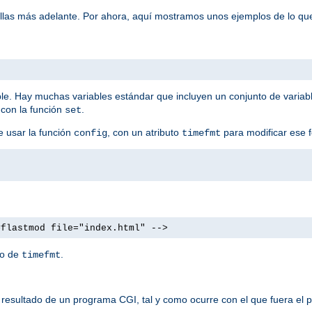
ellas más adelante. Por ahora, aquí mostramos unos ejemplos de lo qu
ble. Hay muchas variables estándar que incluyen un conjunto de variab
 con la función
.
set
e usar la función
, con un atributo
para modificar ese 
config
timefmt
#flastmod file="index.html" -->
to de
.
timefmt
resultado de un programa CGI, tal y como ocurre con el que fuera el p