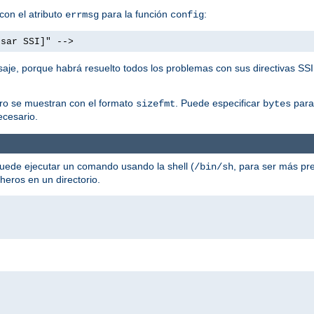
con el atributo
para la función
:
errmsg
config
usar SSI]" -->
aje, porque habrá resuelto todos los problemas con sus directivas SSI
ero se muestran con el formato
. Puede especificar
para 
sizefmt
bytes
cesario.
uede ejecutar un comando usando la shell (
, para ser más pre
/bin/sh
cheros en un directorio.