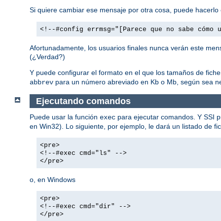
Si quiere cambiar ese mensaje por otra cosa, puede hacerlo 
<!--#config errmsg="[Parece que no sabe cómo 
Afortunadamente, los usuarios finales nunca verán este mens
(¿Verdad?)
Y puede configurar el formato en el que los tamaños de fich
para un número abreviado en Kb o Mb, según sea ne
abbrev
Ejecutando comandos
Puede usar la función
para ejecutar comandos. Y SSI p
exec
en Win32). Lo siguiente, por ejemplo, le dará un listado de fi
<pre>
<!--#exec cmd="ls" -->
</pre>
o, en Windows
<pre>
<!--#exec cmd="dir" -->
</pre>