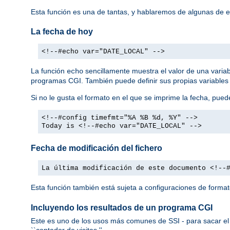
Esta función es una de tantas, y hablaremos de algunas de 
La fecha de hoy
<!--#echo var="DATE_LOCAL" -->
La función
sencillamente muestra el valor de una varia
echo
programas CGI. También puede definir sus propias variables
Si no le gusta el formato en el que se imprime la fecha, pued
<!--#config timefmt="%A %B %d, %Y" -->
Today is <!--#echo var="DATE_LOCAL" -->
Fecha de modificación del fichero
La última modificación de este documento <!--
Esta función también está sujeta a configuraciones de forma
Incluyendo los resultados de un programa CGI
Este es uno de los usos más comunes de SSI - para sacar el 
``contador de visitas.''