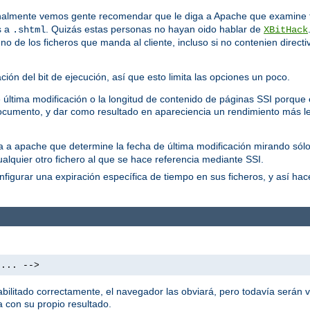
almente vemos gente recomendar que le diga a Apache que examine t
s a
. Quizás estas personas no hayan oido hablar de
.shtml
XBitHack
 de los ficheros que manda al cliente, incluso si no contenien directi
ón del bit de ejecución, así que esto limita las opciones un poco.
última modificación o la longitud de contenido de páginas SSI porque es
cumento, y dar como resultado en apareciencia un rendimiento más le
ica a apache que determine la fecha de última modificación mirando sólo
ualquier otro fichero al que se hace referencia mediante SSI.
figurar una expiración específica de tiempo en sus ficheros, y así ha
 ... -->
litado correctamente, el navegador las obviará, pero todavía serán vi
 con su propio resultado.