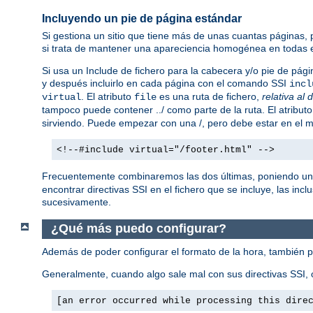
Incluyendo un pie de página estándar
Si gestiona un sitio que tiene más de unas cuantas páginas,
si trata de mantener una apareciencia homogénea en todas e
Si usa un Include de fichero para la cabecera y/o pie de pági
y después incluirlo en cada página con el comando SSI
incl
. El atributo
es una ruta de fichero,
relativa al 
virtual
file
tampoco puede contener ../ como parte de la ruta. El atribut
sirviendo. Puede empezar con una /, pero debe estar en el mi
<!--#include virtual="/footer.html" -->
Frecuentemente combinaremos las dos últimas, poniendo un
encontrar directivas SSI en el fichero que se incluye, las incl
sucesivamente.
¿Qué más puedo configurar?
Además de poder configurar el formato de la hora, también 
Generalmente, cuando algo sale mal con sus directivas SSI, o
[an error occurred while processing this dire