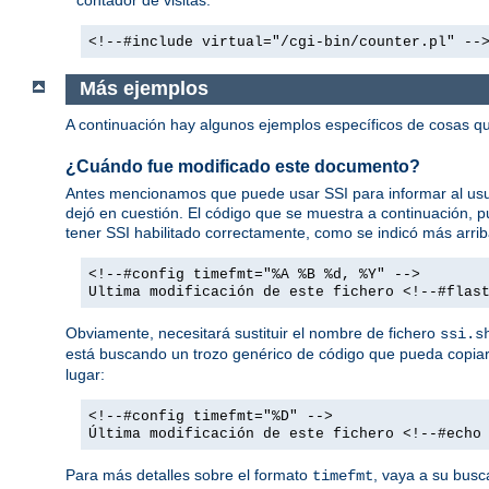
<!--#include virtual="/cgi-bin/counter.pl" --
Más ejemplos
A continuación hay algunos ejemplos específicos de cosas
¿Cuándo fue modificado este documento?
Antes mencionamos que puede usar SSI para informar al usua
dejó en cuestión. El código que se muestra a continuación,
tener SSI habilitado correctamente, como se indicó más arrib
<!--#config timefmt="%A %B %d, %Y" -->
Ultima modificación de este fichero <!--#flas
Obviamente, necesitará sustituir el nombre de fichero
ssi.s
está buscando un trozo genérico de código que pueda copiar 
lugar:
<!--#config timefmt="%D" -->
Última modificación de este fichero <!--#echo
Para más detalles sobre el formato
, vaya a su busc
timefmt