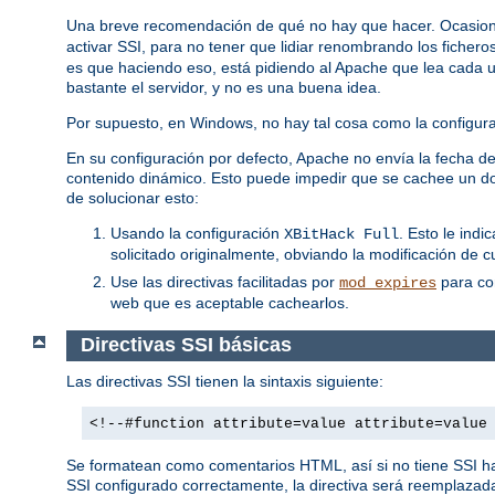
Una breve recomendación de qué no hay que hacer. Ocasion
activar SSI, para no tener que lidiar renombrando los fichero
es que haciendo eso, está pidiendo al Apache que lea cada uno
bastante el servidor, y no es una buena idea.
Por supuesto, en Windows, no hay tal cosa como la configuraci
En su configuración por defecto, Apache no envía la fecha de 
contenido dinámico. Esto puede impedir que se cachee un do
de solucionar esto:
Usando la configuración
. Esto le ind
XBitHack Full
solicitado originalmente, obviando la modificación de c
Use las directivas facilitadas por
para con
mod_expires
web que es aceptable cachearlos.
Directivas SSI básicas
Las directivas SSI tienen la sintaxis siguiente:
<!--#function attribute=value attribute=value
Se formatean como comentarios HTML, así si no tiene SSI habi
SSI configurado correctamente, la directiva será reemplazada