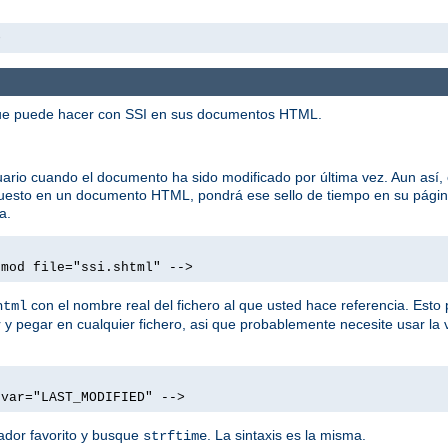
>
 que puede hacer con SSI en sus documentos HTML.
rio cuando el documento ha sido modificado por última vez. Aun así, 
 puesto en un documento HTML, pondrá ese sello de tiempo en su pági
a.
tmod file="ssi.shtml" -->
con el nombre real del fichero al que usted hace referencia. Esto 
html
y pegar en cualquier fichero, asi que probablemente necesite usar la 
 var="LAST_MODIFIED" -->
ador favorito y busque
. La sintaxis es la misma.
strftime