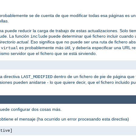
 probablemente se de cuenta de que modificar todas esa páginas es un
llas.
na puede reducir la carga de trabajo de estas actualizaciones. Solo tie
. La función
puede determinar qué fichero incluir cuando u
ude
include
directorio actual
. Eso significa que no puede ser una ruta de fichero abs
o
es probablemente más útil, y debería especificar una URL re
virtual
smo servidor que el fichero que se está sirviendo.
a directiva
dentro de un fichero de pie de página que 
LAST_MODIFIED
usiones pueden anidarse - lo que quiere decir, que el fichero incluido pue
puede configurar dos cosas más.
btiene el mensaje (ha ocurrido un error procesando esta directiva)
ctive]