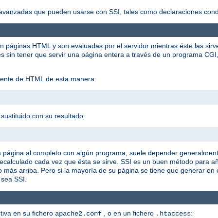
vanzadas que pueden usarse con SSI, tales como declaraciones condic
en páginas HTML y son evaluadas por el servidor mientras éste las sirv
sin tener que servir una página entera a través de un programa CGI, 
istente de HTML de esta manera:
sustituido con su resultado:
a página al completo con algún programa, suele depender generalment
 recalculado cada vez que ésta se sirve. SSI es un buen método para 
o más arriba. Pero si la mayoría de su página se tiene que generar en
 sea SSI.
ctiva en su fichero
, o en un fichero
:
apache2.conf
.htaccess