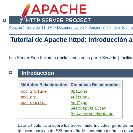
Apache
>
Servidor HTTP
>
Documentación
>
Versión 2.4
>
How-To / Tu
Tutorial de Apache httpd: Introducción a
Los Server Side Includes (Inclusiones en la parte Servidor) faci
Introducción
Módulos Relacionados
Directivas Relacionadas
mod_include
Options
mod_cgi
XBitHack
mod_expires
AddType
SetOutputFilter
BrowserMatchNoCase
Este artículo trata sobre los Server Side Includes, generalme
técnicas básicas de SSI para añadir contenido dinámico a s