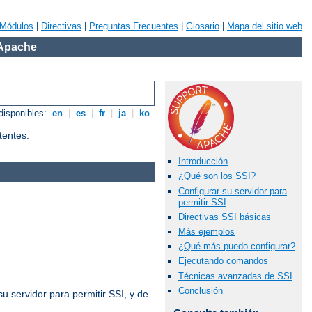
Módulos
|
Directivas
|
Preguntas Frecuentes
|
Glosario
|
Mapa del sitio web
 Apache
disponibles:
en
|
es
|
fr
|
ja
|
ko
tentes.
Introducción
¿Qué son los SSI?
Configurar su servidor para
permitir SSI
Directivas SSI básicas
Más ejemplos
¿Qué más puedo configurar?
Ejecutando comandos
Técnicas avanzadas de SSI
Conclusión
u servidor para permitir SSI, y de