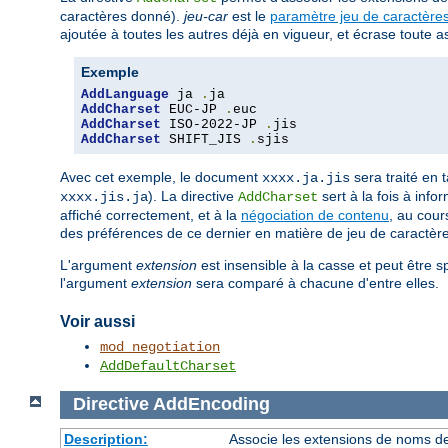
caractères donné).
jeu-car
est le
paramètre jeu de caractère
ajoutée à toutes les autres déjà en vigueur, et écrase toute
Exemple
AddLanguage
 ja 
.
AddCharset
 EUC-JP 
.
AddCharset
 ISO-2022-JP 
.
AddCharset
 SHIFT_JIS 
.
sjis
Avec cet exemple, le document
sera traité en 
xxxx.ja.jis
). La directive
sert à la fois à info
xxxx.jis.ja
AddCharset
affiché correctement, et à la
négociation de contenu
, au cour
des préférences de ce dernier en matière de jeu de caractèr
L'argument
extension
est insensible à la casse et peut être s
l'argument
extension
sera comparé à chacune d'entre elles.
Voir aussi
mod_negotiation
AddDefaultCharset
Directive
AddEncoding
Description:
Associe les extensions de noms de