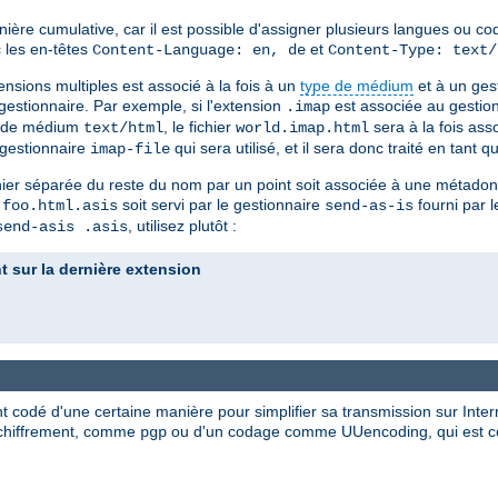
nière cumulative, car il est possible d'assigner plusieurs langues ou co
 les en-têtes
et
Content-Language: en, de
Content-Type: text/
ensions multiples est associé à la fois à un
type de médium
et à un ges
gestionnaire. Par exemple, si l'extension
est associée au gestio
.imap
e de médium
, le fichier
sera à la fois ass
text/html
world.imap.html
e gestionnaire
qui sera utilisé, et il sera donc traité en tant 
imap-file
hier séparée du reste du nom par un point soit associée à une métadonné
r
soit servi par le gestionnaire
fourni par 
foo.html.asis
send-as-is
, utilisez plutôt :
send-asis .asis
 sur la dernière extension
t codé d'une certaine manière pour simplifier sa transmission sur Inte
de chiffrement, comme
ou d'un codage comme UUencoding, qui est con
pgp