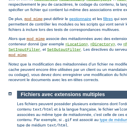
respectivement le jeu de caractères, le codage du contenu, la la
spécifier un fichier qui contient lui-même des associations entre 
De plus,
peut définir le
gestionnaire
et les
filtres
qui sont
mod_mime
permettent de contrôler les modules ou les scripts qui vont servir
fichiers à inclure lors des tests de correspondances multivues.
Alors que
associe des métadonnées avec des extensions
mod_mime
conteneur donné (par exemple
,
, ou
<Location>
<Directory>
<
, et
. Les directives du serveu
SetInputFilter
SetOutputFilter
.
mod_mime
Notez que la modification des métadonnées d'un fichier ne modifie
cache peuvent encore être utilisées par un client ou un mandatair
ou codage), vous devez donc enregistrer une modification du fichie
recevront le documents avec les en-têtes corrects.
Fichiers avec extensions multiples
Les fichiers peuvent posséder plusieurs extensions dont l'ord
contenu
et à la langue française, le fichier
text/html
welco
associées au même type de métadonnée, c'est celle de ces ext
contenu. Par exemple, si
est associé au
type de médiu
.gif
type de médium
.
text/html