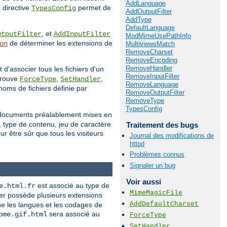
AddLanguage
 directive
permet de
TypesConfig
AddOutputFilter
AddType
DefaultLanguage
, et
utputFilter
AddInputFilter
ModMimeUsePathInfo
de déterminer les extensions de
on
MultiviewsMatch
RemoveCharset
RemoveEncoding
RemoveHandler
 d'associer tous les fichiers d'un
RemoveInputFilter
 trouve
,
,
ForceType
SetHandler
RemoveLanguage
noms de fichiers définie par
RemoveOutputFilter
RemoveType
TypesConfig
e documents préalablement mises en
, type de contenu, jeu de caractère
Traitement des bugs
r être sûr que tous les visiteurs
Journal des modifications de
httpd
Problèmes connus
Signaler un bug
Voir aussi
est associé au type de
e.html.fr
MimeMagicFile
r possède plusieurs extensions
AddDefaultCharset
ne les langues et les codages de
sera associé au
ome.gif.html
ForceType
SetHandler