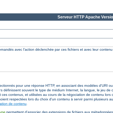
Serveur HTTP Apache Versio
demandés avec l'action déclenchée par ces fichiers et avec leur conten
ctionnés pour une réponse HTTP, en associant des modèles d'URI ou 
 définissent souvent le type de médium Internet, la langue, le jeu de 
es contenus, et utilisées au cours de la négociation de contenu lors de
soient respectées lors du choix d'un contenu à servir parmi plusieurs a
ation de contenu
.
permettent d'associer des extensions de fichiers aux métadonnées d
ype