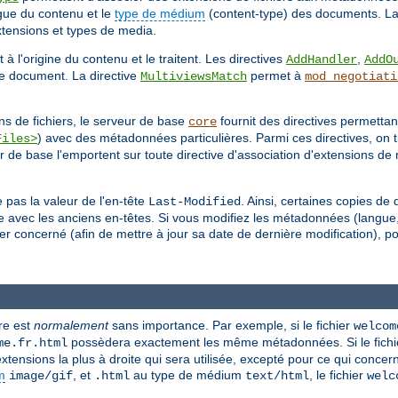
ngue du contenu et le
type de médium
(content-type) des documents. La
extensions et types de media.
 à l'origine du contenu et le traitent. Les directives
,
AddHandler
AddO
 le document. La directive
permet à
MultiviewsMatch
mod_negotiati
 de fichiers, le serveur de base
fournit des directives permettant
core
) avec des métadonnées particulières. Parmi ces directives, on
Files>
r de base l'emportent sur toute directive d'association d'extensions de 
 pas la valeur de l'en-tête
. Ainsi, certaines copies d
Last-Modified
e avec les anciens en-têtes. Si vous modifiez les métadonnées (langue
r concerné (afin de mettre à jour sa date de dernière modification), pou
re est
normalement
sans importance. Par exemple, si le fichier
welcom
possèdera exactement les même métadonnées. Si le fichie
me.fr.html
ensions la plus à droite qui sera utilisée, excepté pour ce qui concer
m
, et
au type de médium
, le fichier
image/gif
.html
text/html
welc