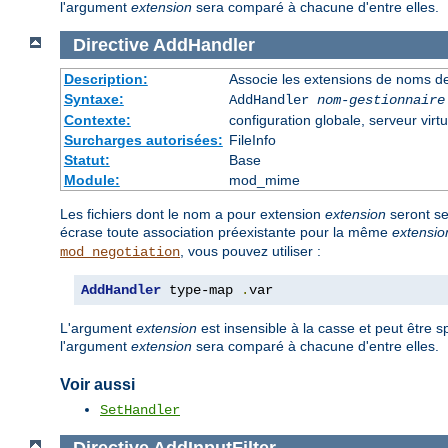
l'argument
extension
sera comparé à chacune d'entre elles.
Directive
AddHandler
Description:
Associe les extensions de noms de
Syntaxe:
AddHandler
nom-gestionnaire
Contexte:
configuration globale, serveur virtu
Surcharges autorisées:
FileInfo
Statut:
Base
Module:
mod_mime
Les fichiers dont le nom a pour extension
extension
seront se
écrase toute association préexistante pour la même
extensio
, vous pouvez utiliser :
mod_negotiation
AddHandler
 type-map 
.
var
L'argument
extension
est insensible à la casse et peut être s
l'argument
extension
sera comparé à chacune d'entre elles.
Voir aussi
SetHandler