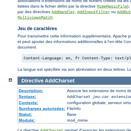
associations d'extensions de noms de fichiers créées via les 
listées dans le fichier défini par la directive
),
MimeMagicFile
par des directives
,
ou
AddHandler
AddInputFilter
AddOut
.
MultiviewsMatch
Jeu de caractères
Pour transmettre cette information supplémentaire, Apache p
et peut ajouter des informations additionnelles à l'en-tête
Con
document.
Content-Language: en, fr Content-Type: text/p
La langue est spécifiée via son abréviation en deux lettres. 
Directive
AddCharset
Description:
Associe les extensions de noms de 
Syntaxe:
AddCharset
jeu-car
extensio
Contexte:
configuration globale, serveur virtu
Surcharges autorisées:
FileInfo
Statut:
Base
Module:
mod_mime
La directive
permet d'associer les extensions de 
AddCharset