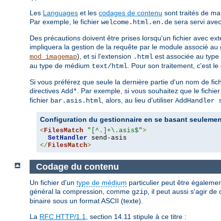
Les
Languages
et les
codages de contenu
sont traités de ma
Par exemple, le fichier
sera servi avec
welcome.html.en.de
Des précautions doivent être prises lorsqu'un fichier avec ext
impliquera la gestion de la requête par le module associé au 
), et si l'extension
est associée au typ
mod_imagemap
.html
au type de médium
. Pour son traitement, c'est l
text/html
Si vous préférez que seule la dernière partie d'un nom de fic
directives
. Par exemple, si vous souhaitez que le fichie
Add*
fichier
, alors, au lieu d'utiliser
bar.asis.html
AddHandler 
Configuration du gestionnaire en se basant seulement
<
FilesMatch
"[^.]+\.asis$"
>
SetHandler
</
FilesMatch
>
Codage du contenu
Un fichier d'un
type de médium
particulier peut être égalemen
général la compression, comme
, il peut aussi s'agir 
gzip
binaire sous un format ASCII (texte).
La
RFC HTTP/1.1
, section 14.11 stipule à ce titre :