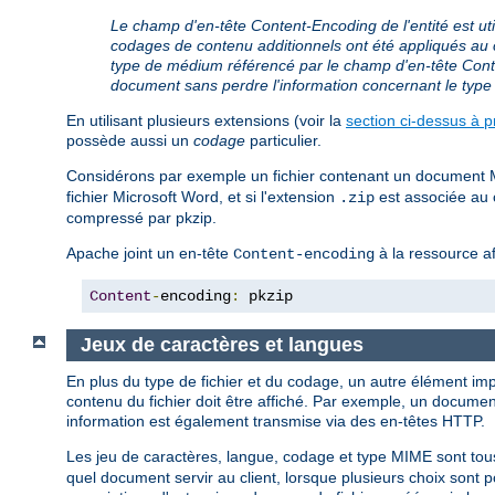
Le champ d'en-tête Content-Encoding de l'entité est uti
codages de contenu additionnels ont été appliqués au c
type de médium référencé par le champ d'en-tête Conte
document sans perdre l'information concernant le typ
En utilisant plusieurs extensions (voir la
section ci-dessus à p
possède aussi un
codage
particulier.
Considérons par exemple un fichier contenant un document Mic
fichier Microsoft Word, et si l'extension
est associée au c
.zip
compressé par pkzip.
Apache joint un en-tête
à la ressource af
Content-encoding
Content
-
encoding
:
 pkzip
Jeux de caractères et langues
En plus du type de fichier et du codage, un autre élément impo
contenu du fichier doit être affiché. Par exemple, un document
information est également transmise via des en-têtes HTTP.
Les jeu de caractères, langue, codage et type MIME sont tou
quel document servir au client, lorsque plusieurs choix sont 