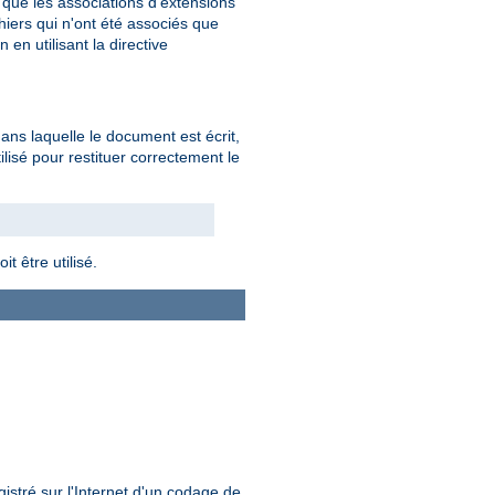
 que les associations d'extensions
hiers qui n'ont été associés que
en utilisant la directive
dans laquelle le document est écrit,
tilisé pour restituer correctement le
t être utilisé.
istré sur l'Internet d'un codage de