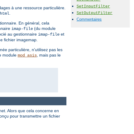
SetInputFilter
dages à une ressource particulière.
SetOutputFilter
.
html
Commentaires
tionnaire. En général, cela
nnaire
(du module
imap-file
ocié au gestionnaire
et
imap-file
que fichier imagemap.
e particulière, n'utilisez pas les
le module
, mais pas le
mod_asis
rnet. Alors que cela concerne en
çu pour transmettre un fichier