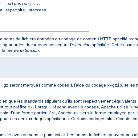
n
[
extension
] ...
el, répertoire, .htaccess
de noms de fichiers données au codage de contenu HTTP spécifié.
cod
ding pour les documents possédant l'
extension
spécifiée. Cette associa
our la même
extension
.
n
seront marqués comme codés à l'aide du codage
, et les
.gz
x-gzip
 bien que les standards stipulent qu'ils sont respectivement équivalents
t tout préfixe
. Lorsqu'il répond avec un codage, Apache utilise l'une
x-
 besoin d'une forme particulière, Apache utilisera la forme employée par l
pour ces deux codages spécifiques. Certains codages plus récents, 
pécifié avec ou sans le point initial. Les noms de fichiers peuvent poss