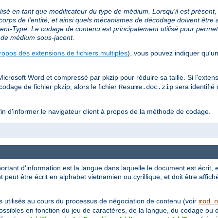
lisé en tant que modificateur du type de médium. Lorsqu'il est présent,
orps de l'entité, et ainsi quels mécanismes de décodage doivent être a
nt-Type. Le codage de contenu est principalement utilisé pour permet
e de médium sous-jacent.
ropos des extensions de fichiers multiples
), vous pouvez indiquer qu'un
rosoft Word et compressé par pkzip pour réduire sa taille. Si l'exten
odage de fichier pkzip, alors le fichier
sera identif
Resume.doc.zip
in d'informer le navigateur client à propos de la méthode de codage.
rtant d'information est la langue dans laquelle le document est écrit, 
 peut être écrit en alphabet vietnamien ou cyrillique, et doit être affi
s utilisés au cours du processus de négociation de contenu (voir
mod_n
possibles en fonction du jeu de caractères, de la langue, du codage ou