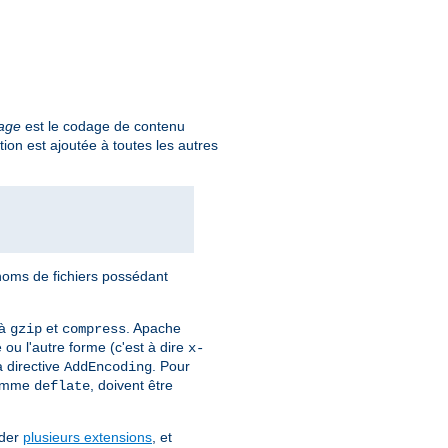
age
est le codage de contenu
tion est ajoutée à toutes les autres
 noms de fichiers possédant
 à
et
. Apache
gzip
compress
 ou l'autre forme (c'est à dire
x-
a directive
. Pour
AddEncoding
comme
, doivent être
deflate
éder
plusieurs extensions
, et