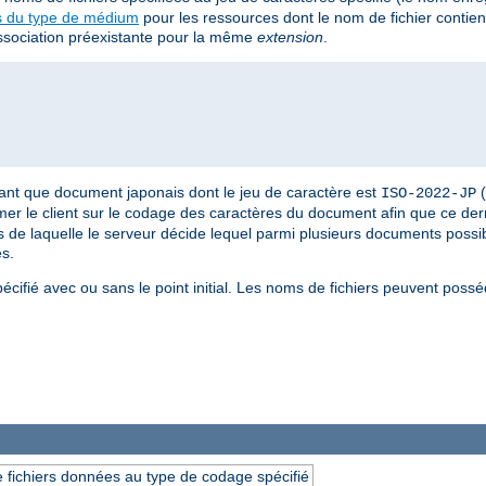
s du type de médium
pour les ressources dont le nom de fichier contie
 association préexistante pour la même
extension
.
tant que document japonais dont le jeu de caractère est
(
ISO-2022-JP
rmer le client sur le codage des caractères du document afin que ce dern
s de laquelle le serveur décide lequel parmi plusieurs documents possibl
es.
pécifié avec ou sans le point initial. Les noms de fichiers peuvent poss
 fichiers données au type de codage spécifié