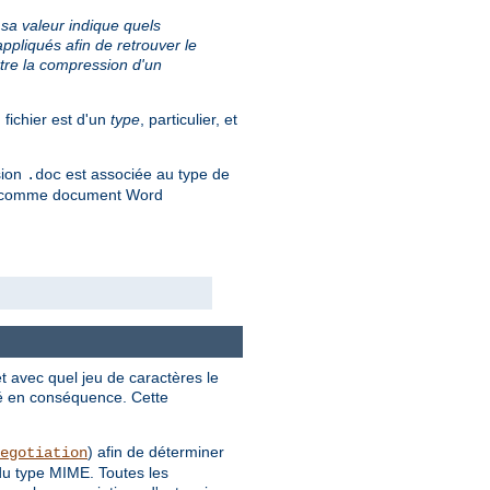
 sa valeur indique quels
ppliqués afin de retrouver le
tre la compression d'un
 fichier est d'un
type
, particulier, et
sion
est associée au type de
.doc
ié comme document Word
et avec quel jeu de caractères le
ché en conséquence. Cette
) afin de déterminer
egotiation
 du type MIME. Toutes les