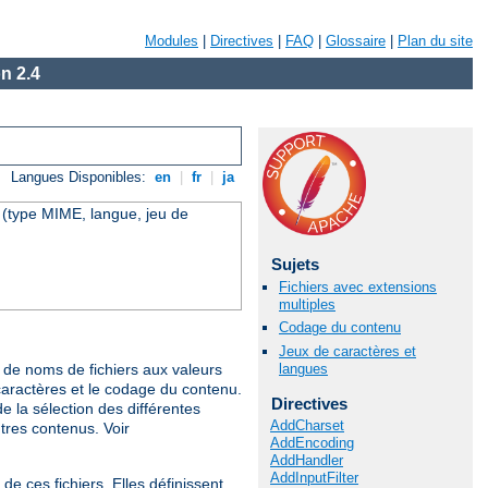
Modules
|
Directives
|
FAQ
|
Glossaire
|
Plan du site
n 2.4
Langues Disponibles:
en
|
fr
|
ja
u (type MIME, langue, jeu de
Sujets
Fichiers avec extensions
multiples
Codage du contenu
Jeux de caractères et
langues
de noms de fichiers aux valeurs
caractères et le codage du contenu.
Directives
 la sélection des différentes
AddCharset
utres contenus. Voir
AddEncoding
AddHandler
AddInputFilter
e ces fichiers. Elles définissent