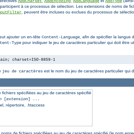
directives
,
,
et
(ainsi
AddCharset
AddEncoding
AddLanguage
AddType
 participent à ce processus de sélection. Les extensions de noms de fic
, peuvent être incluses ou exclues du processus de sélection 
putFilter
eut ajouter un en-tête
, afin de spécifier la langue 
Content-Language
pour indiquer le jeu de caractères particulier qui doit être u
tent-Type
lain; charset=ISO-8859-1
Le
est le nom du jeu de caractères particulier qui doi
jeu de caractères
fichiers spécifiées au jeu de caractères spécifié
n
[
extension
] ...
el, répertoire, .htaccess
noms de fichiers spécifiées au jeu de caractères spécifié (le nom enreg