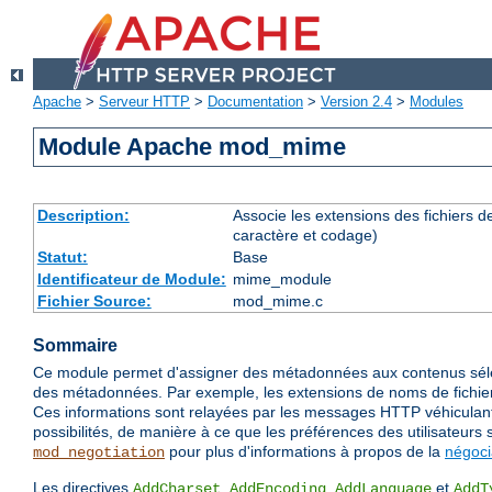
Apache
>
Serveur HTTP
>
Documentation
>
Version 2.4
>
Modules
Module Apache mod_mime
Description:
Associe les extensions des fichiers 
caractère et codage)
Statut:
Base
Identificateur de Module:
mime_module
Fichier Source:
mod_mime.c
Sommaire
Ce module permet d'assigner des métadonnées aux contenus séle
des métadonnées. Par exemple, les extensions de noms de fichiers
Ces informations sont relayées par les messages HTTP véhiculant c
possibilités, de manière à ce que les préférences des utilisateurs 
pour plus d'informations à propos de la
négoci
mod_negotiation
Les directives
,
,
et
AddCharset
AddEncoding
AddLanguage
AddT