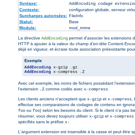
Syntaxe:
AddEncoding
codage
extensio
Contexte:
configuration globale, serveur virtu
Surcharges autorisées:
FileInfo
Statut:
Base
Module:
mod_mime
La directive
permet d'associer les extensions 
AddEncoding
HTTP à ajouter à la valeur du champ d'en-tête Content-Enco
déjà en vigueur, et écrase toute association préexistante p
Exemple
AddEncoding
 x-gzip 
.
AddEncoding
 x-compress 
.
Z
Avec cet exemple, les noms de fichiers possédant l'extensio
l'extension
comme codés avec
.
.Z
x-compress
Les clients anciens n'acceptent que
et
,
x-gzip
x-compress
effectue ses comparaisons de codages de contenu en ignoran
ou
) selon les besoins du client. Si le client n'a pas
foo
foo
résumer, vous devez toujours utiliser
et
x-gzip
x-compress
spécifiés sans le préfixe
.
x-
L'argument
extension
est insensible à la casse et peut être s