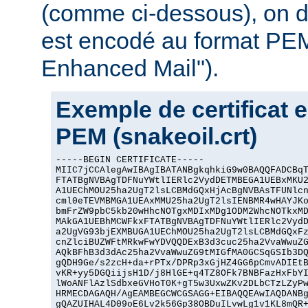
(comme ci-dessous), on dit
est encodé au format PEM
Enhanced Mail").
Exemple de certificat 
PEM (snakeoil.crt)
-----BEGIN CERTIFICATE-----

MIIC7jCCAlegAwIBAgIBATANBgkqhkiG9w0BAQQFADCBqT
FTATBgNVBAgTDFNuYWtlIERlc2VydDETMBEGA1UEBxMKU2
A1UEChMOU25ha2UgT2lsLCBMdGQxHjAcBgNVBAsTFUNlcn
cml0eTEVMBMGA1UEAxMMU25ha2UgT2lsIENBMR4wHAYJKo
bmFrZW9pbC5kb20wHhcNOTgxMDIxMDg1ODM2WhcNOTkxMD
MAkGA1UEBhMCWFkxFTATBgNVBAgTDFNuYWtlIERlc2VydD
a2UgVG93bjEXMBUGA1UEChMOU25ha2UgT2lsLCBMdGQxFz
cnZlciBUZWFtMRkwFwYDVQQDExB3d3cuc25ha2VvaWwuZG
AQkBFhB3d3dAc25ha2VvaWwuZG9tMIGfMA0GCSqGSIb3DQ
gQDH9Ge/s2zcH+da+rPTx/DPRp3xGjHZ4GG6pCmvADIEtB
vKR+yy5DGQiijsH1D/j8HlGE+q4TZ8OFk7BNBFazHxFbYI
lWoANFlAzlSdbxeGVHoT0K+gT5w3UxwZKv2DLbCTzLZyPw
HRMECDAGAQH/AgEAMBEGCWCGSAGG+EIBAQQEAwIAQDANBg
gQAZUIHAL4D09oE6Lv2k56Gp38OBDuILvwLg1v1KL8mQR+