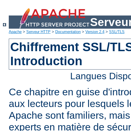
Serveu
Apache
>
Serveur HTTP
>
Documentation
>
Version 2.4
>
SSL/TLS
Chiffrement SSL/TLS 
Introduction
Langues Dispo
Ce chapitre en guise d'intro
aux lecteurs pour lesquels
Apache sont familiers, mais
experts en matière de sécurit