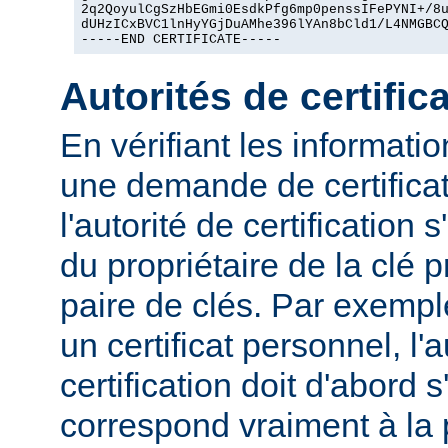
2q2QoyulCgSzHbEGmi0EsdkPfg6mp0penssIFePYNI+/8u
dUHzICxBVC1lnHyYGjDuAMhe396lYAn8bCld1/L4NMGBCQ
-----END CERTIFICATE-----
Autorités de certific
En vérifiant les informat
une demande de certificat
l'autorité de certification 
du propriétaire de la clé 
paire de clés. Par exemp
un certificat personnel, l'a
certification doit d'abord s
correspond vraiment à la 