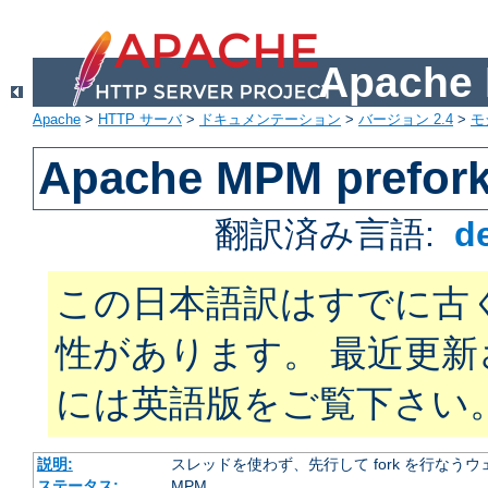
Apach
Apache
>
HTTP サーバ
>
ドキュメンテーション
>
バージョン 2.4
>
モ
Apache MPM prefor
翻訳済み言語:
d
この日本語訳はすでに古
性があります。 最近更
には英語版をご覧下さい
説明:
スレッドを使わず、先行して fork を行なう
ステータス:
MPM